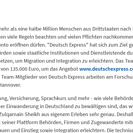
ehr als eine halbe Million Menschen aus Drittstaaten nach
 viele Regeln beachten und vielen Pflichten nachkommen,
onto eröffnen dürfen. "Deutsch Express" hat sich zum Ziel ge
en sowie staatliche Institutionen und Dienstleistende du
etzen, um Migration und Integration zu erleichtern. Das Tea
 von 135.000 Euro, um das Angebot
www.deutschexpress.
ei Team-Mitglieder von Deutsch Express arbeiten am Forsc
 Hannover.
ung, Versicherung, Sprachkurs und mehr - wie viele Behör
ner Einwanderung in Deutschland zu bewältigen sind, das wi
Zulqarnain Sheikh aus eigenem Erleben sehr genau. Deshal
t seiner Plattform Behörden, Firmen und Zugewanderte mit
auen und Einstieg sowie Integration erleichtern. Die techni