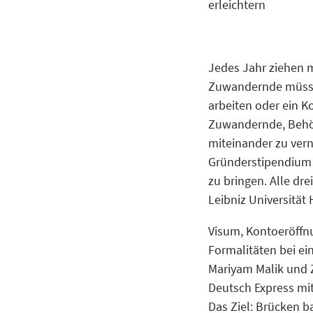
erleichtern
Jedes Jahr ziehen m
Zuwandernde müssen
arbeiten oder ein K
Zuwandernde, Behörd
miteinander zu vern
Gründerstipendium
zu bringen. Alle dr
Leibniz Universität
Visum, Kontoeröffn
Formalitäten bei ei
Mariyam Malik und 
Deutsch Express mi
Das Ziel: Brücken b