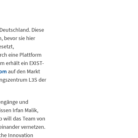
 Deutschland. Diese
 bevor sie hier
setzt,
rch eine Plattform
m erhält ein EXIST-
com
auf den Markt
hungszentrum L3S der
dengänge und
ssen Irfan Malik,
b will das Team von
einander vernetzen.
sche Innovation