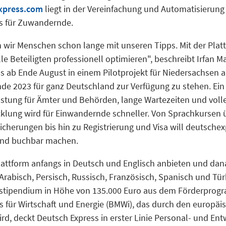
xpress.com
liegt in der Vereinfachung und Automatisierun
s für Zuwandernde.
n wir Menschen schon lange mit unseren Tipps. Mit der Plat
e Beteiligten professionell optimieren", beschreibt Irfan Ma
 ab Ende August in einem Pilotprojekt für Niedersachsen 
nde 2023 für ganz Deutschland zur Verfügung zu stehen. Ein 
stung für Ämter und Behörden, lange Wartezeiten und volle
klung wird für Einwandernde schneller. Von Sprachkursen ü
cherungen bis hin zu Registrierung und Visa will deutschex
 und buchbar machen.
Plattform anfangs in Deutsch und Englisch anbieten und da
Arabisch, Persisch, Russisch, Französisch, Spanisch und Tür
stipendium in Höhe von 135.000 Euro aus dem Förderprog
 für Wirtschaft und Energie (BMWi), das durch den europäi
wird, deckt Deutsch Express in erster Linie Personal- und En