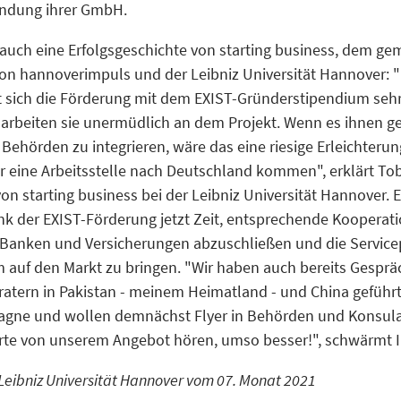
ründung ihrer GmbH.
 auch eine Erfolgsgeschichte von starting business, dem 
on hannoverimpuls und der Leibniz Universität Hannover: 
 sich die Förderung mit dem EXIST-Gründerstipendium sehr 
 arbeiten sie unermüdlich an dem Projekt. Wenn es ihnen gel
Behörden zu integrieren, wäre das eine riesige Erleichterun
r eine Arbeitsstelle nach Deutschland kommen", erklärt Tob
n starting business bei der Leibniz Universität Hannover. E
k der EXIST-Förderung jetzt Zeit, entsprechende Kooperati
Banken und Versicherungen abzuschließen und die Service
 auf den Markt zu bringen. "Wir haben auch bereits Gesprä
tern in Pakistan - meinem Heimatland - und China geführt, 
gne und wollen demnächst Flyer in Behörden und Konsula
erte von unserem Angebot hören, umso besser!", schwärmt Ir
Leibniz Universität Hannover vom 07. Monat 2021