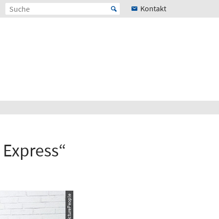
Kontakt
 Express“
© PicturePeople