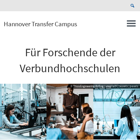
Hannover Transfer Campus
Für Forschende der
Verbundhochschulen
© ThisisEngineering RAEng | unsplash | fauxels | pexels